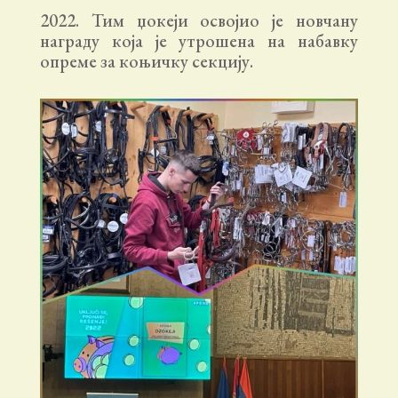
2022. Тим џокеји освојио је новчану
награду која је утрошена на набавку
опреме за коњичку секцију.