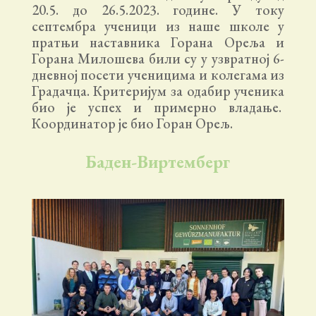
20.5. до 26.5.2023. године. У току
септембра ученици из наше школе у
пратњи наставника Горана Ореља и
Горана Милошева били су у узвратној 6-
дневној посети ученицима и колегама из
Градачца. Критеријум за одабир ученика
био је успех и примерно владање.
Координатор је био Горан Орељ.
Баден-Виртемберг