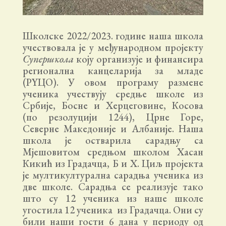
Школске 2022/2023. године наша школа
учествовала је у међународном пројекту
Супершкола
коју организује и финансира
регионална канцеларија за младе
(РYЦО). У овом програму размене
ученика учествују средње школе из
Србије, Босне и Херцеговине, Косова
(по резолуцији 1244), Црне Горе,
Северне Македоније и Албаније. Наша
школа је остварила сарадњу са
Мјешовитом средњом школом Хасан
Кикић из Градачца, Б и Х. Циљ пројекта
је мултикултурална сарадња ученика из
две школе. Сарадња се реализује тако
што су 12 ученика из наше школе
угостила 12 ученика из Градачца. Они су
били наши гости 6 дана у периоду од