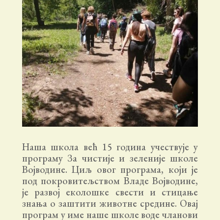
Наша школа већ 15 година учествује у
програму За чистије и зеленије школе
Војводине. Циљ овог програма, који је
под покровитељством Владе Војводине,
је развој еколошке свести и стицање
знања о заштити животне средине. Овај
програм у име наше школе воде чланови