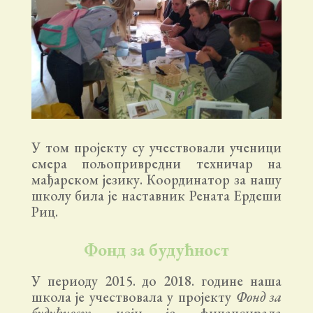
У том пројекту су учествовали ученици
смера пољопривредни техничар на
мађарском језику. Координатор за нашу
школу била је наставник Рената Ердеши
Риц.
Фонд за будућност
У периоду 2015. до 2018. године наша
школа је учествовала у пројекту
Фонд за
будућност
који је финансирала