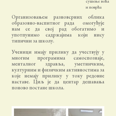
сушење воћа
и поврћа
Организовањем разновсрних облика
образовно-васпитног рада омогућује
нам се да свој рад обогатимо и
употпунимо садржајима који нису
типични за школу.
Ученици имају прилику да учествују у
многим програмима самоспознаје,
менталног здравља, уметничким,
културним и физичким активностима за
које немају прилику у току редовне
наставе. Циљ је да центар дешавања
поново постане школа.