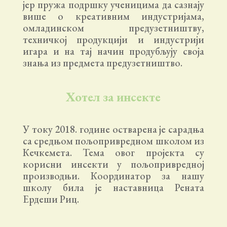
јер пружа подршку ученицима да сазнају
више о креативним индустријама,
омладинском предузетништву,
техничкој продукцији и индустрији
игара и на тај начин продубљују своја
знања из предмета предузетништво.
Хотел за инсекте
У току 2018. године остварена је сарадња
са средњом пољопривредном школом из
Кечкемета. Тема овог пројекта су
корисни инсекти у пољопривредној
производњи. Координатор за нашу
школу била је наставница Рената
Ердеши Риц.