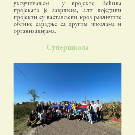
укључивањем у пројекте. Већина
пројеката је завршена, али поједини
пројекти су настављени кроз различите
облике сарадње са другим школама и
организацијама.
Супершкола