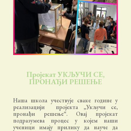
Пројекат УКЉУЧИ СЕ,
ПРОНАЂИ РЕШЕЊЕ
Наша школа учествује сваке године у
реализацији пројекта „Укључи се,
пронађи решење“. Овај пројекат
подразумева процес у којем наши
ученици имају прилику да науче да