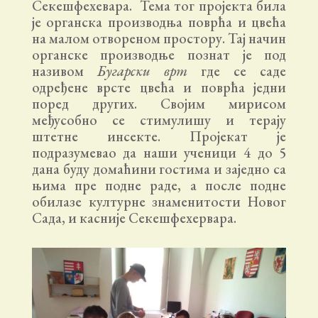
Секешфехевара. Тема тог пројекта била
је органска производња поврћа и цвећа
на малом отвореном простору. Тај начин
органске производње познат је под
називом
Бугарски врт
где се саде
одређене врсте цвећа и поврћа једни
поред других. Својим мирисом
међусобно се стимулишу и терају
штетне инсекте. Пројекат је
подразумевао да наши ученици 4 до 5
дана буду домаћини гостима и заједно са
њима пре подне раде, а после подне
обилазе културне знаменитости Новог
Сада, и касније Секешфехервара.