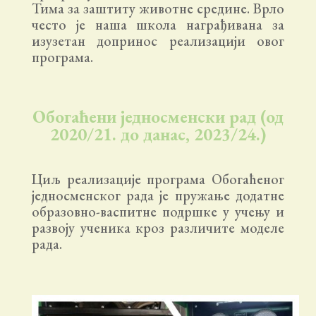
Тима за заштиту животне средине. Врло
често је наша школа награђивана за
изузетан допринос реализацији овог
програма.
Обогаћени једносменски рад (од
2020/21. до данас, 2023/24.)
Циљ реализације програма Обогаћеног
једносменског рада је пружање додатне
образовно-васпитне подршке у учењу и
развоју ученика кроз различите моделе
рада.