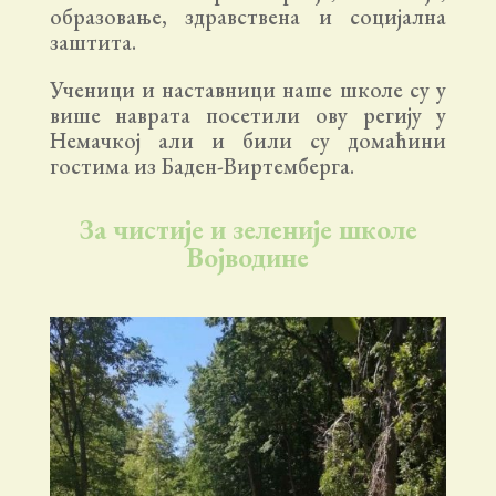
образовање, здравствена и социјална
заштита.
Ученици и наставници наше школе су у
више наврата посетили ову регију у
Немачкој али и били су домаћини
гостима из Баден-Виртемберга.
За чистије и зеленије школе
Војводине