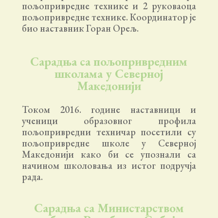
пољопривредне технике и 2 руковаоца
пољопривредне технике. Координатор је
био наставник Горан Орељ.
Сарадња са пољопривредним
школама у Северној
Македонији
Током 2016. године наставници и
ученици образовног профила
пољопривредни техничар посетили су
пољопривредне школе у Северној
Македонији како би се упознали са
начином школовања из истог подручја
рада.
Сарадња са Министарством