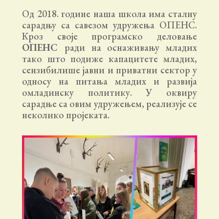
Oд 2018. године наша школа има сталну
сарадњу са савезом удружења ОПЕНС.
Кроз своје програмско деловање
ОПЕНС
ради на оснаживању младих
тако што подиже капацитете младих,
сензибилише јавни и приватни сектор у
односу на питања младих и развија
омладинску политику. У оквиру
сарадње са овим удружењем, реализује се
неколико пројеката.