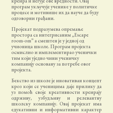
креира и негује ове вредности. Овај
програм укључује ученике у политичке
процесе и мотивише их да науче да буду
одговорни грађани.
Пројекат подразумева опремање
простора са интегрисаним „Escape
room-om” а смештен је у једној од
учионица школе. Програм пројекта
осмислио и имплементирао ученички
тим који уједно чини ученичку
компанију основану за потребе овог
пројекта.
Бекство из школе је иновативан концепт
кроз који се ученицима даје прилику да
уз помоћ своје креативности креирају
одрживу, узбудљиву и релевантну
школску компанију. Овај пројекат има
едукативни и информативни карактер