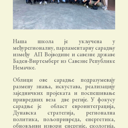
Наша школа је укључена у
међурегионалну, парламентарну сарадњу
између АП Војводине и савезне државе
Баден-Виртемберг из Савезне Републике
Немачке.
Облици ове сарадње подразумевају
размену знања, искустава, реализацију
заједничких пројеката и поспешивање
привредних веза две регије. У фокусу
сарадње је област евроинтеграција,
Дунавска стратегија, регионална
политика, пољопривреда, енергетика,
обновљиви извори енергије, екологија,