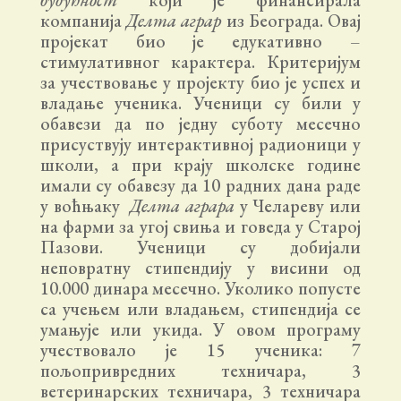
компанија
Делта аграр
из Београда. Овај
пројекат био је едукативно –
стимулативног карактера. Критеријум
за учествовање у пројекту био је успех и
владање ученика. Ученици су били у
обавези да по једну суботу месечно
присуствују интерактивној радионици у
школи, а при крају школске године
имали су обавезу да 10 радних дана раде
у воћњаку
Делта аграра
у Челареву или
на фарми за угој свиња и говеда у Старој
Пазови. Ученици су добијали
неповратну стипендију у висини од
10.000 динара месечно. Уколико попусте
са учењем или владањем, стипендија се
умањује или укида. У овом програму
учествовало је 15 ученика: 7
пољопривредних техничара, 3
ветеринарских техничара, 3 техничара