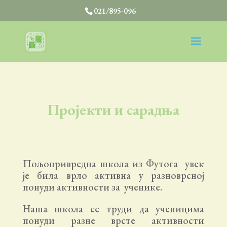
021/895-096
Пројекти и сарадња
Пољопривредна школа из Футога увек
је била врло активна у разноврсној
понуди активности за ученике.
Наша школа се труди да ученицима
понуди разне врсте активности