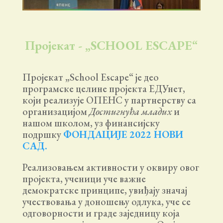
Пројекат - „SCHOOL ESCAPE“
Пројекат „School Escape“ је део
програмске целине пројекта ЕДУнет,
који реализује ОПЕНС у партнерству са
организацијом
Достигнућа младих
и
нашом школом, уз финансијску
подршку
ФОНДАЦИЈЕ 2022 НОВИ
САД
.
Реализовањем активности у оквиру овог
пројекта, ученици уче важне
демократске принципе, увиђају значај
учествовања у доношењу одлука, уче се
одговорности и граде заједницу која