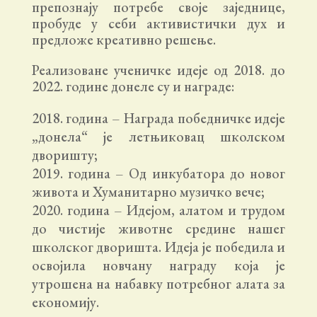
препознају потребе своје заједнице,
пробуде у себи активистички дух и
предложе креативно решење.
Реализоване ученичке идеје од 2018. до
2022. године донеле су и награде:
година – Награда победничке идеје
„донела“ је летњиковац школском
дворишту;
година – Од инкубатора до новог
живота и Хуманитарно музичко вече;
година – Идејом, алатом и трудом
до чистије животне средине нашег
школског дворишта. Идеја је победила и
освојила новчану награду која је
утрошена на набавку потребног алата за
економију.